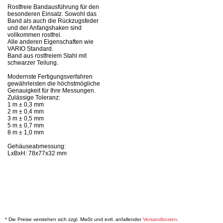
Rostfreie Bandausführung für den
besonderen Einsatz. Sowohl das
Band als auch die Rückzugsfeder
und der Anfangshaken sind
vollkommen rostfrei.
Alle anderen Eigenschaften wie
VARIO Standard.
Band aus rostfreiem Stahl mit
schwarzer Teilung.
Modernste Fertigungsverfahren
gewährleisten die höchstmögliche
Genauigkeit für Ihre Messungen.
Zulässige Toleranz:
1 m ± 0,3 mm
2 m ± 0,4 mm
3 m ± 0,5 mm
5 m ± 0,7 mm
8 m ± 1,0 mm
Gehäuseabmessung:
LxBxH: 78x77x32 mm
* Die Preise verstehen sich zzgl. MwSt und evtl. anfallender
Versandkosten
.