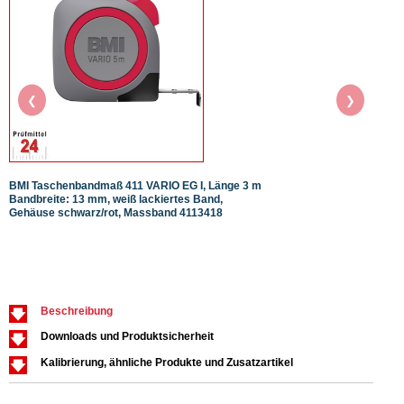
❮
❯
BMI Taschenbandmaß 411 VARIO EG I, Länge 3 m
STEIN
Bandbreite: 13 mm, weiß lackiertes Band,
Gehäuse schwarz/rot, Massband 4113418
Beschreibung
Downloads und Produktsicherheit
Kalibrierung, ähnliche Produkte und Zusatzartikel