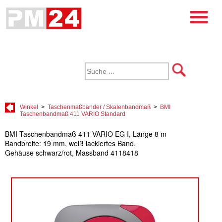
Winkel
>
Taschenmaßbänder / Skalenbandmaß
>
BMI
Taschenbandmaß 411 VARIO Standard
BMI Taschenbandmaß 411 VARIO EG I, Länge 8 m
Bandbreite: 19 mm, weiß lackiertes Band,
Gehäuse schwarz/rot, Massband 4118418