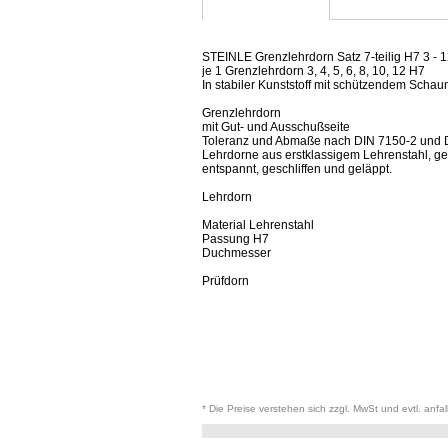
STEINLE Grenzlehrdorn Satz 7-teilig H7 3 -
je 1 Grenzlehrdorn 3, 4, 5, 6, 8, 10, 12 H7
In stabiler Kunststoff mit schützendem Schaum
Grenzlehrdorn
mit Gut- und Ausschußseite
Toleranz und Abmaße nach DIN 7150-2 und 
Lehrdorne aus erstklassigem Lehrenstahl, ge
entspannt, geschliffen und geläppt.
Lehrdorn
Material Lehrenstahl
Passung H7
Duchmesser
Prüfdorn
* Die Preise verstehen sich zzgl. MwSt und evtl. anfa