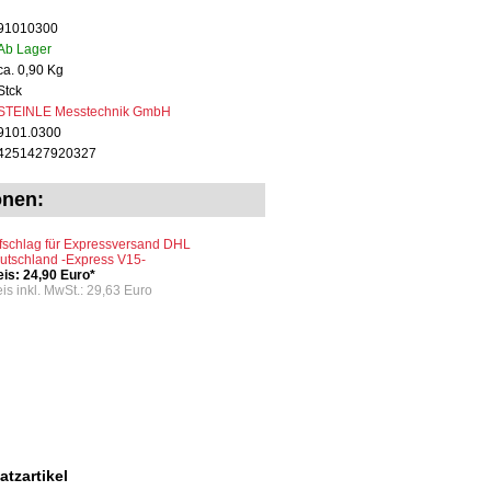
91010300
Ab Lager
ca. 0,90 Kg
Stck
STEINLE Messtechnik GmbH
9101.0300
4251427920327
onen:
fschlag für Expressversand DHL
utschland -Express V15-
eis: 24,90 Euro*
eis inkl. MwSt.: 29,63 Euro
tzartikel