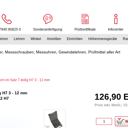
7940 90825 0
Sonderanfertigung
Prüfzertifikate
Infocenter
uhren
Lehren
Winkel
Anreißen
Einrichten
Höhenmessgeräte
Rau
r, Messschrauben, Messuhren, Gewindelehren, Prüfmittel aller Art
rn im Satz 7-teilig H7 3 - 12 mm
g H7 3 - 12 mm
126,90 
12 H7
Preis inkl. MwSt.:
15