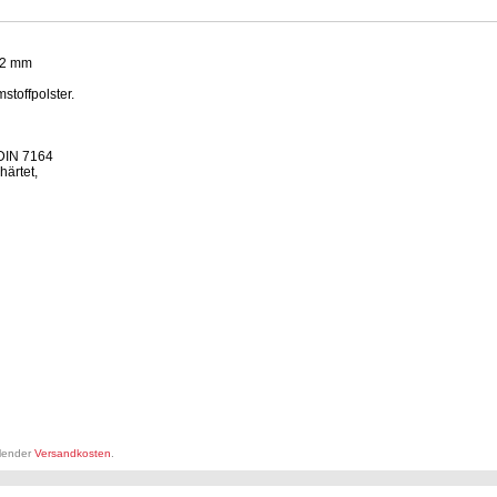
 12 mm
stoffpolster.
DIN 7164
härtet,
llender
Versandkosten
.