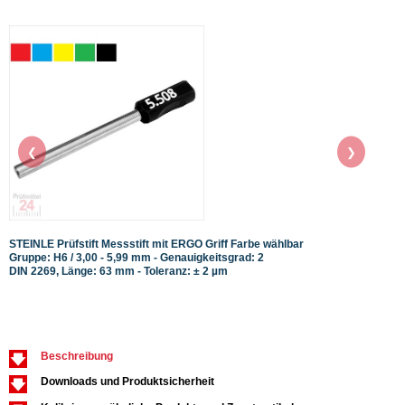
❮
❯
STEINLE Prüfstift Messstift mit ERGO Griff Farbe wählbar
STEIN
Gruppe: H6 / 3,00 - 5,99 mm - Genauigkeitsgrad: 2
DIN 87
DIN 2269, Länge: 63 mm - Toleranz: ± 2 µm
für W
Beschreibung
Downloads und Produktsicherheit