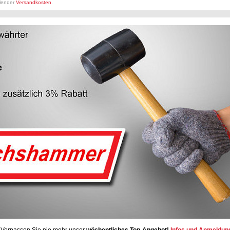
llender
Versandkosten
.
Verpassen Sie nie mehr unser
wöchentliches Top-Angebot!
Infos und Anmeldun