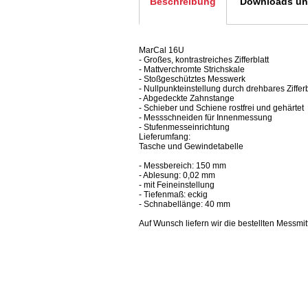
Beschreibung
Downloads und
MarCal 16U
- Großes, kontrastreiches Zifferblatt
- Mattverchromte Strichskale
- Stoßgeschütztes Messwerk
- Nullpunkteinstellung durch drehbares Ziffer
- Abgedeckte Zahnstange
- Schieber und Schiene rostfrei und gehärtet
- Messschneiden für Innenmessung
- Stufenmesseinrichtung
Lieferumfang:
Tasche und Gewindetabelle
- Messbereich: 150 mm
- Ablesung: 0,02 mm
- mit Feineinstellung
- Tiefenmaß: eckig
- Schnabellänge: 40 mm
Auf Wunsch liefern wir die bestellten Messmitt