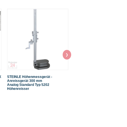
❯
X
STEINLE Höhenmessgerät -
Digital Messschieber Mahr MarC
Anreissgerät 300 mm
ER 150 mm
Analog Standard Typ 5202
Ablesung: 0,01 mm 4103010
Höhenreisser
Datenausgang: nein
Tiefenmaß: Ø 1,9 mm
Aktionspreis gültig bis 30.09.202
Nur solange der Vorrat reicht