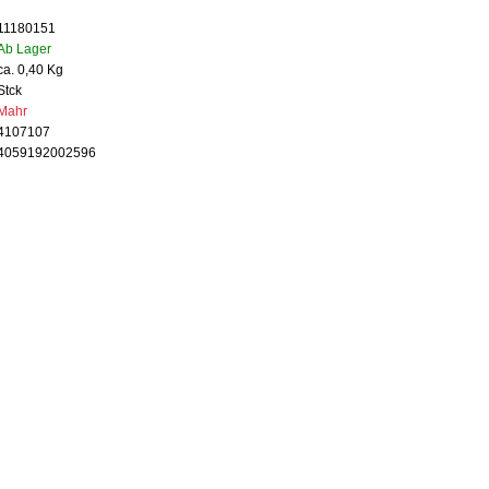
11180151
Ab Lager
ca. 0,40 Kg
Stck
Mahr
4107107
4059192002596