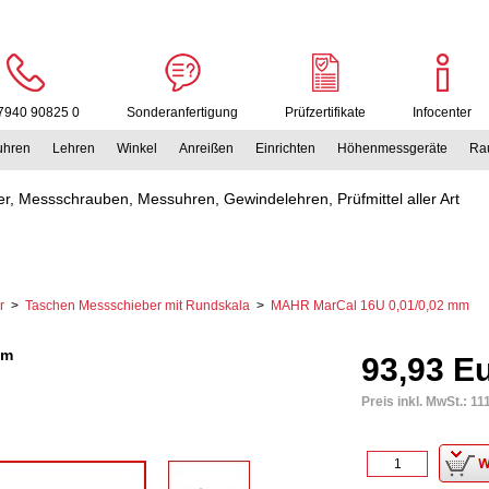
7940 90825 0
Sonderanfertigung
Prüfzertifikate
Infocenter
uhren
Lehren
Winkel
Anreißen
Einrichten
Höhenmessgeräte
Rau
r, Messschrauben, Messuhren, Gewindelehren, Prüfmittel aller Art
r
>
Taschen Messschieber mit Rundskala
>
MAHR MarCal 16U 0,01/0,02 mm
mm
93,93 E
Preis inkl. MwSt.:
11