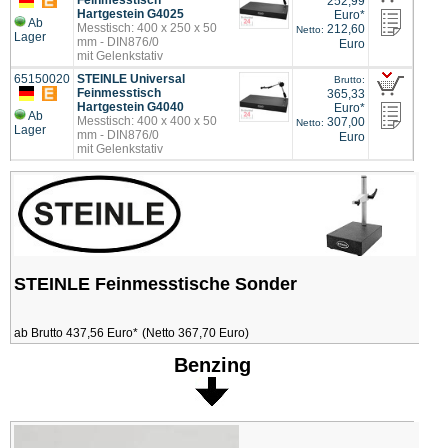
252,99
Hartgestein G4025
Euro*
Ab
Messtisch: 400 x 250 x 50
212,60
Netto:
Lager
mm - DIN876/0
Euro
mit Gelenkstativ
65150020
STEINLE Universal
Brutto:
Feinmesstisch
365,33
Hartgestein G4040
Euro*
Ab
Messtisch: 400 x 400 x 50
307,00
Netto:
Lager
mm - DIN876/0
Euro
mit Gelenkstativ
STEINLE Feinmesstische Sonder
ab Brutto 437,56 Euro*
(Netto 367,70 Euro)
Benzing