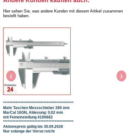
Andere Kunden kauften auch:
Hier sehen Sie, was andere Kunden mit diesem Artikel zusammen
bestellt haben.
❮
❯
*********************************************
STEIN
Mahr Taschen Messschieber 280 mm
mit G
MarCal 16GN, Ablesung: 0,02 mm
Gewin
mit Feineinstellung 4100682
Steig
*********************************************
Aktionspreis gültig bis 30.09.2026
Nur solange der Vorrat reicht