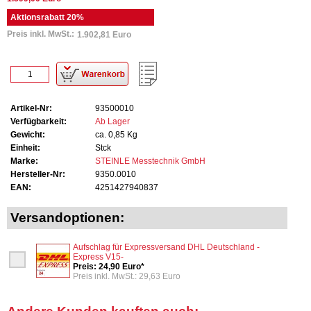
Aktionsrabatt 20%
Preis inkl. MwSt.:
1.902,81 Euro
Artikel-Nr:
93500010
Verfügbarkeit:
Ab Lager
Gewicht:
ca. 0,85 Kg
Einheit:
Stck
Marke:
STEINLE Messtechnik GmbH
Hersteller-Nr:
9350.0010
EAN:
4251427940837
Versandoptionen:
Aufschlag für Expressversand DHL Deutschland -
Express V15-
Preis: 24,90 Euro*
Preis inkl. MwSt.: 29,63 Euro