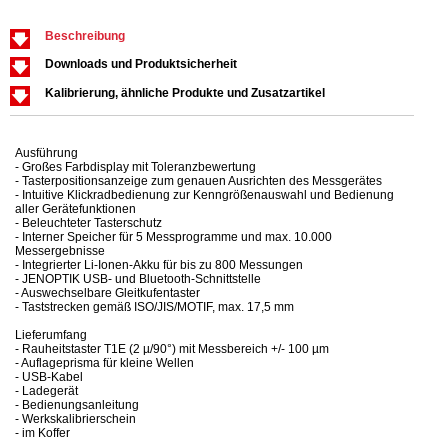
Beschreibung
Downloads und Produktsicherheit
Kalibrierung, ähnliche Produkte und Zusatzartikel
Ausführung
- Großes Farbdisplay mit Toleranzbewertung
- Tasterpositionsanzeige zum genauen Ausrichten des Messgerätes
- Intuitive Klickradbedienung zur Kenngrößenauswahl und Bedienung
aller Gerätefunktionen
- Beleuchteter Tasterschutz
- Interner Speicher für 5 Messprogramme und max. 10.000
Messergebnisse
- Integrierter Li-Ionen-Akku für bis zu 800 Messungen
- JENOPTIK USB- und Bluetooth-Schnittstelle
- Auswechselbare Gleitkufentaster
- Taststrecken gemäß ISO/JIS/MOTIF, max. 17,5 mm
Lieferumfang
- Rauheitstaster T1E (2 µ/90°) mit Messbereich +/- 100 µm
- Auflageprisma für kleine Wellen
- USB-Kabel
- Ladegerät
- Bedienungsanleitung
- Werkskalibrierschein
- im Koffer