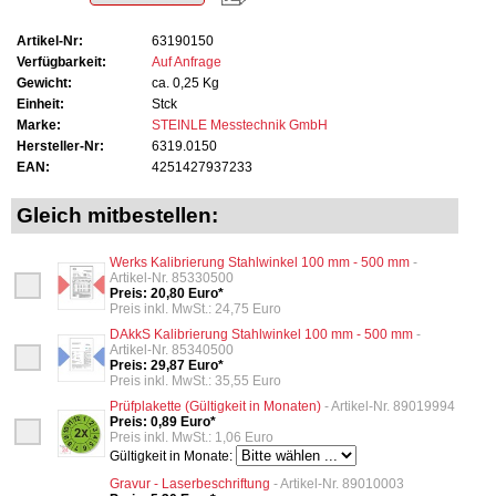
Artikel-Nr:
63190150
Verfügbarkeit:
Auf Anfrage
Gewicht:
ca. 0,25 Kg
Einheit:
Stck
Marke:
STEINLE Messtechnik GmbH
Hersteller-Nr:
6319.0150
EAN:
4251427937233
Gleich mitbestellen:
Werks Kalibrierung Stahlwinkel 100 mm - 500 mm
-
Artikel-Nr. 85330500
Preis: 20,80 Euro*
Preis inkl. MwSt.: 24,75 Euro
DAkkS Kalibrierung Stahlwinkel 100 mm - 500 mm
-
Artikel-Nr. 85340500
Preis: 29,87 Euro*
Preis inkl. MwSt.: 35,55 Euro
Prüfplakette (Gültigkeit in Monaten)
- Artikel-Nr. 89019994
Preis: 0,89 Euro*
Preis inkl. MwSt.: 1,06 Euro
Gültigkeit in Monate:
Gravur - Laserbeschriftung
- Artikel-Nr. 89010003