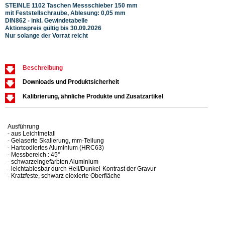
STEINLE 1102 Taschen Messschieber 150 mm
STEIN
mit Feststellschraube, Ablesung: 0,05 mm
Ables
DIN862 - inkl. Gewindetabelle
Tiefe
Aktionspreis gültig bis 30.09.2026
Aktio
Nur solange der Vorrat reicht
Nur s
Beschreibung
Downloads und Produktsicherheit
Kalibrierung, ähnliche Produkte und Zusatzartikel
Ausführung
- aus Leichtmetall
- Gelaserte Skalierung, mm-Teilung
- Hartcodiertes Aluminium (HRC63)
- Messbereich : 45°
- schwarzeingefärbten Aluminium
- leichtablesbar durch Hell/Dunkel-Kontrast der Gravur
- Kratzfeste, schwarz eloxierte Oberfläche