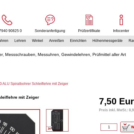
7940 90825 0
Sonderanfertigung
Prüfzertifikate
Infocenter
uhren
Lehren
Winkel
Anreißen
Einrichten
Höhenmessgeräte
Rau
r, Messschrauben, Messuhren, Gewindelehren, Prüfmittel aller Art
 ALU Spiralbohrer Schleiflehre mit Zeiger
eiflehre mit Zeiger
7,50 Eu
Preis inkl. MwSt.:
8,