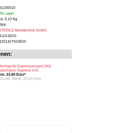
41100010
Ab Lager
ca. 0,10 Kg
Stck
STEINLE Messtechnik GmbH
4110.0010
4251427919925
onen:
fschlag für Expressversand DHL
utschland -Express V15-
eis: 24,90 Euro*
eis inkl. MwSt.: 29,63 Euro