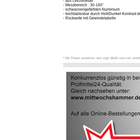
- aus Leichtmetall
- Messbereich : 30-160°
- schwarzeingefärbten Aluminium
- leichtablesbar durch Hell/Dunkel-Kontrast d
- Rückseite mit Gewindetabelle
* Die Preise verstehen sich zzgl. MwSt und evtl. anfa