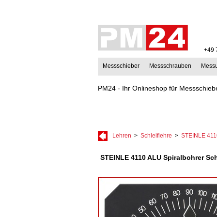
+49 
Messschieber
Messschrauben
Mess
PM24 - Ihr Onlineshop für Messschiebe
Lehren
>
Schleiflehre
>
STEINLE 4110
STEINLE 4110 ALU Spiralbohrer Schl