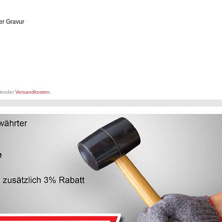
er Gravur
llender
Versandkosten
.