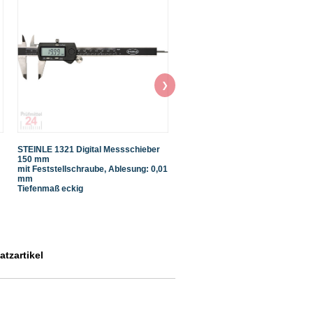
❯
STEINLE 1321 Digital Messschieber
STEINLE 4103 Radienschablone 7
150 mm
15,0 mm
mit Feststellschraube, Ablesung: 0,01
mm
Tiefenmaß eckig
tzartikel