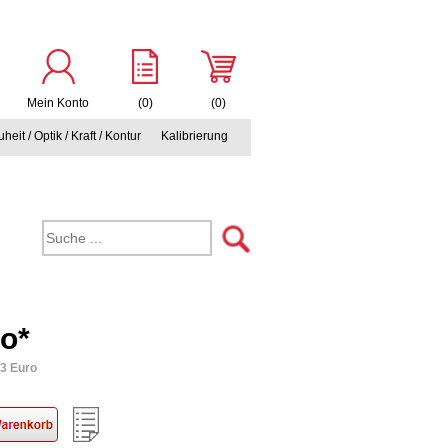
Mein Konto
(0)
(0)
heit / Optik / Kraft / Kontur
Kalibrierung
ro*
93 Euro