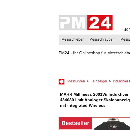
+49 
Messschieber
Messschrauben
Mess
PM24 - Ihr Onlineshop für Messschiebe
Messuhren
>
Feinzeiger
>
Induktiver
MAHR Millimess 2001Wi Induktiver 
4346801 mit Analoger Skalenanzei
mit integrated Wireless
Bestseller