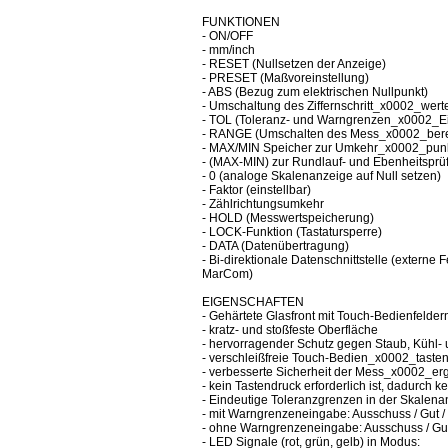
FUNKTIONEN
- ON/OFF
- mm/inch
- RESET (Nullsetzen der Anzeige)
- PRESET (Maßvoreinstellung)
- ABS (Bezug zum elektrischen Nullpunkt)
- Umschaltung des Ziffernschritt_x0002_wert
- TOL (Toleranz- und Warngrenzen_x0002_E
- RANGE (Umschalten des Mess_x0002_bere
- MAX/MIN Speicher zur Umkehr_x0002_pun
- (MAX-MIN) zur Rundlauf- und Ebenheitsprü
- 0 (analoge Skalenanzeige auf Null setzen)
- Faktor (einstellbar)
- Zählrichtungsumkehr
- HOLD (Messwertspeicherung)
- LOCK-Funktion (Tastatursperre)
- DATA (Datenübertragung)
- Bi-direktionale Datenschnittstelle (extern
MarCom)
EIGENSCHAFTEN
- Gehärtete Glasfront mit Touch-Bedienfelder
- kratz- und stoßfeste Oberfläche
- hervorragender Schutz gegen Staub, Kühl- 
- verschleißfreie Touch-Bedien_x0002_taste
- verbesserte Sicherheit der Mess_x0002_erg
- kein Tastendruck erforderlich ist, dadurch 
- Eindeutige Toleranzgrenzen in der Skalenan
- mit Warngrenzeneingabe: Ausschuss / Gut 
- ohne Warngrenzeneingabe: Ausschuss / Gut
- LED Signale (rot, grün, gelb) in Modus: