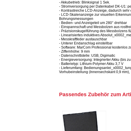
- Akkubetrieb: Blinksignal 1 Sek.
- Stromversorgung per Datenkabel DK-U1: p
- Kontrastreiche LCD-Anzeige, dadurch sehr 
- LCD-Skalenanzeige zur visuellen Erkenn
Bohrungsmessungen
- Bedien- und Anzeigeteil um 280° drehbar
- Einspannschaft und Messbolzen aus rostfre
- Präzisionskugelführung des Messbolzens 
- Linearisiertes induktives Absolut_x0002_m
- Messkraftfeder austauschbar
- Unterer Endanschlag einstellbar
- Software: MarCom Professional kostenlos
- Ziffernhöhe: 9 mm
- Datenschnittstelle: USB, Digimatic
- Energieversorgung: Integrierter Akku (bis
- Batterietyp: Lithium-Polymer Akku 3,7 V
- Lieferumfang: Bedienungsanlei_x0002_tung
Vorhubeinstellung (Innensechskant 0,9 mm), 
Passendes Zubehör zum Arti