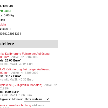
37100040
Ab Lager
ca. 0,60 Kg
Stck
Mahr
4346801
4059192064334
tellen:
rks Kalibrierung Feinzeiger Auflösung
001 mm
- Artikel-Nr. 83040002
eis: 26,00 Euro*
eis inkl. MwSt.: 30,94 Euro
kkS Kalibrierung Feinzeiger Auflösung
001 mm
- Artikel-Nr. 83050002
eis: 38,12 Euro*
eis inkl. MwSt.: 45,36 Euro
üfplakette (Gültigkeit in Monaten)
- Artikel-Nr.
019994
eis: 0,89 Euro*
is inkl. MwSt.: 1,06 Euro
ltigkeit in Monate:
avur - Laserbeschriftung
- Artikel-Nr.