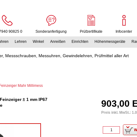
7940 90825 0
Sonderanfertigung
Prüfzertifikate
Infocenter
uhren
Lehren
Winkel
Anreißen
Einrichten
Höhenmessgeräte
Rau
r, Messschrauben, Messuhren, Gewindelehren, Prüfmittel aller Art
 Feinzeiger Mahr Millimess
Feinzeiger ± 1 mm IP67
903,00 
ge
Preis inkl. MwSt.:
1.