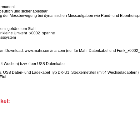
ermanent
deutlich und sicher ablesbar
ung der Messbewegung bei dynamischen Messaufgaben wie Rund- und Ebenheitsp
iem, gehärtetem Stahl
für kleine Umkehr_x0002_spanne
esssystem
 zum Download: www.mahr.com/marcom (nur für Mahr Datenkabel und Funk_x0002_
 zu 4 Wochen) bzw. über USB Datenkabel
, USB Daten- und Ladekabel Typ DK-U1, Steckernetzteil (mit 4 Wechseladaptern)
Etui
kel: