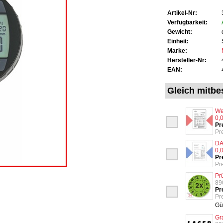
Artikel-Nr:
Verfügbarkeit:
Gewicht:
Einheit:
Marke:
Hersteller-Nr:
EAN:
Gleich mitbes
We
0,
Pr
Pr
DA
0,
Pr
Pr
Pr
89
Pr
Pre
Gü
Gr