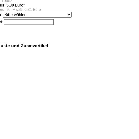
010003
eis: 5,30 Euro*
is inkl. MwSt.: 6,31 Euro
p:
xt:
dukte und Zusatzartikel