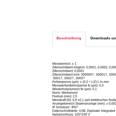
Beschreibung
Downloads und
Messbereich: ± 1
Zifenschritwert möglich: 0,0001, 0,0002, 0,00
Zifenschritwert: 0,0001
Zifenschritwert inch: 000005?, .00001?, .000
.0001?, .0002?, .0005?
Fehlergrenze (µm): ± (0,2 + L/2) L in mm
Messwertumkehrspanne fu (µm): 0,3
Wiederholpräzision fw (µm): 0,1
Norm: Werksnorm
Freihub (mm): 2,5
Messkraft (N): 0,9 ±0,1 (am elektrischen Null
Anzeigebereich Skalenanzeige (mm): ± 0,002, ±
IP Schutzart:: IP67
Datenschnittstelle: USB, Digimatic Integrated
Netzanschluss: 100?240 V