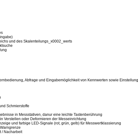
es
ingabe)
ichs und des Skalenteilungs_x0002_werts
ktsuche
fung
e Fernbedienung, Abfrage und Eingabemöglichkeit von Kennwerten sowie Einstellung
n
und Schmierstoffe
n
ebnisse in Messstativen, danur eine leichte Tastenberührung
kein Verstellen oder Deformieren der Messeinrichtung
zeige und farbige LED-Signale (rot, grün, gelb) für Messwertklassierung
/ Warngrenze
 / Nacharbeit