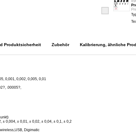
89
Pr
Pre
Ty
Te
 Produktsicherheit
Zubehör
Kalibrierung, ähnliche Pro
05, 0,001, 0,002, 0,005, 0,01
02?, .00005?,
punkt)
 0,004, ± 0,01, ± 0,02, ± 0,04, ± 0,1, ± 0,2
 wireless,USB, Digimatic