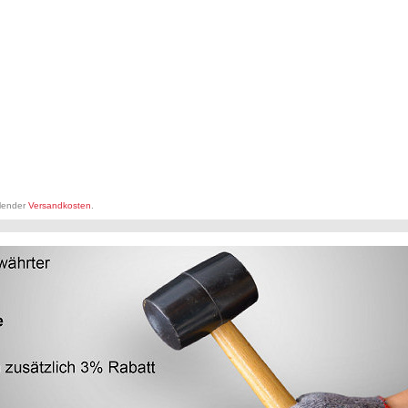
llender
Versandkosten
.